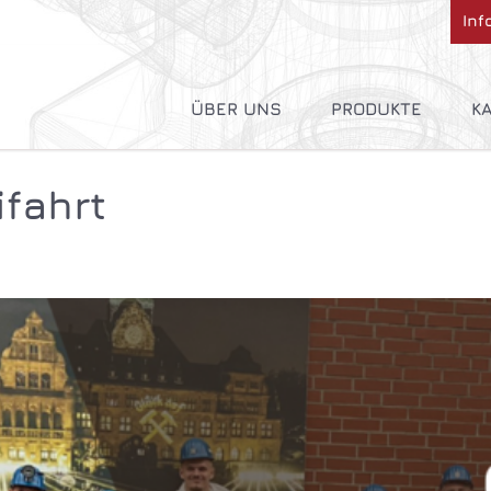
Inf
Navig
über
ÜBER UNS
PRODUKTE
KA
Entwicklung
AIRcontrol
B
ifahrt
Produktion
FIREcontrol
Vertrieb
TECHcontrol
Beschaffung
MEDcontrol
AlternativeFUELco