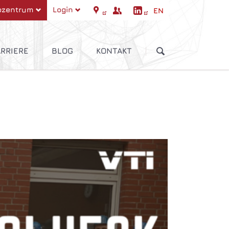
ozentrum
Login
EN
ation
Navigation
springen
überspringen
RRIERE
BLOG
KONTAKT
erufserfahrene/-einsteiger
Auszubildende
Schüler/Studenten
ntrol