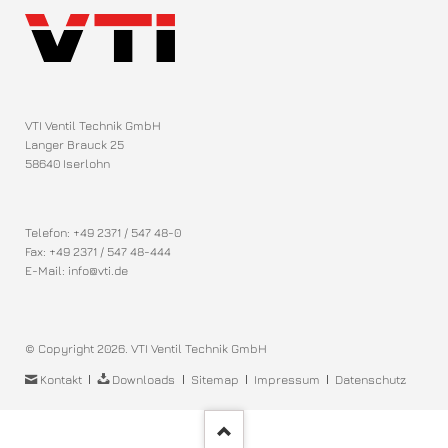
VTI Ventil Technik GmbH
Langer Brauck 25
58640 Iserlohn
Telefon: +49 2371 / 547 48-0
Fax: +49 2371 / 547 48-444
E-Mail: info@vti.de
© Copyright 2026. VTI Ventil Technik GmbH
Navigation
Kontakt
Downloads
Sitemap
Impressum
Datenschutz
überspringen