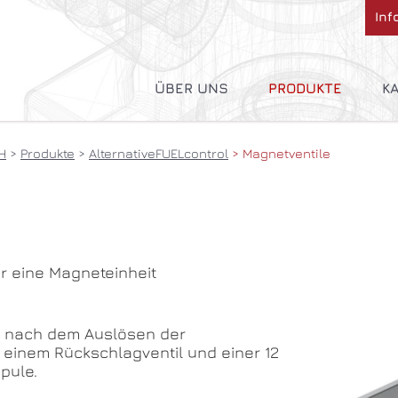
Inf
Navig
über
ÜBER UNS
PRODUKTE
KA
Entwicklung
AIRcontrol
B
H
Produkte
AlternativeFUELcontrol
Magnetventile
Produktion
FIREcontrol
Vertrieb
TECHcontrol
Beschaffung
MEDcontrol
AlternativeFUELco
r eine Magneteinheit
g nach dem Auslösen der
 einem Rückschlagventil und einer 12
pule.