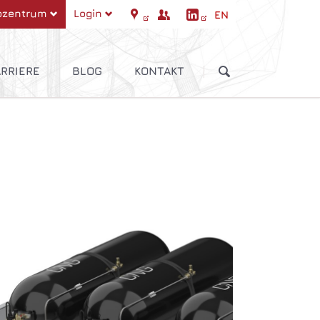
ozentrum
Login
EN
ation
Navigation
springen
überspringen
RRIERE
BLOG
KONTAKT
erufserfahrene/-einsteiger
Auszubildende
Schüler/Studenten
ntrol