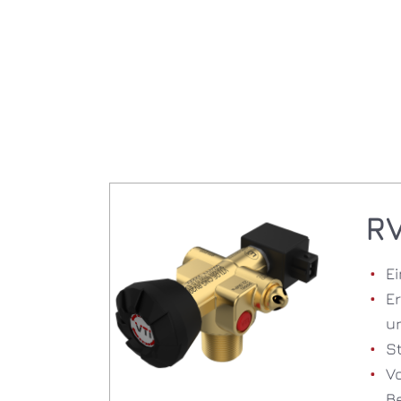
R
E
Er
un
S
V
B