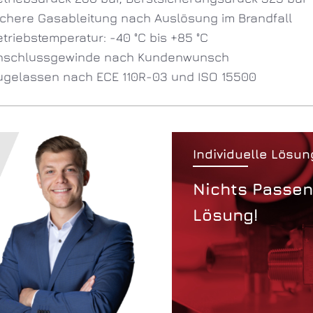
ichere Gasableitung nach Auslösung im Brandfall
triebstemperatur: -40 °C bis +85 °C
nschlussgewinde nach Kundenwunsch
ugelassen nach ECE 110R-03 und ISO 15500
Individuelle Lösun
Nichts Passen
Lösung!